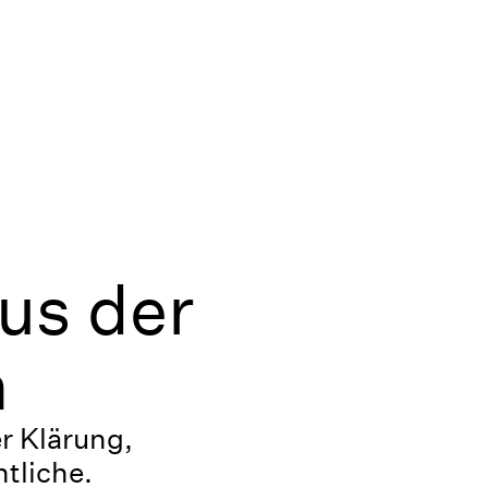
us der
n
er Klärung,
tliche.