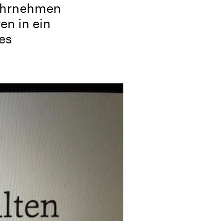
Wahrnehmen
en in ein
es