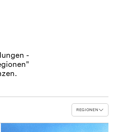
ulungen -
egionen"
nzen.
REGIONEN