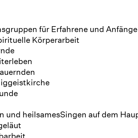
nsgruppen für Erfahrene und Anfänge
rituelle Körperarbeit
rnde
terleben
rauernden
liggeistkirche
tunde
n und heilsamesSingen auf dem Haup
geläut
barbeit