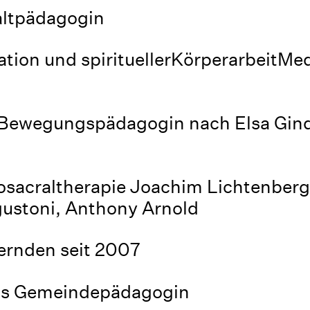
altpädagogin
ation und spirituellerKörperarbeitMed
Bewegungspädagogin nach Elsa Gind
iosacraltherapie Joachim Lichtenberg
gustoni, Anthony Arnold
ernden seit 2007
als Gemeindepädagogin