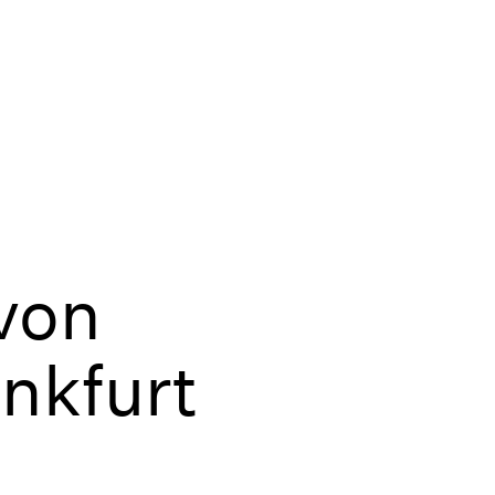
von
nkfurt